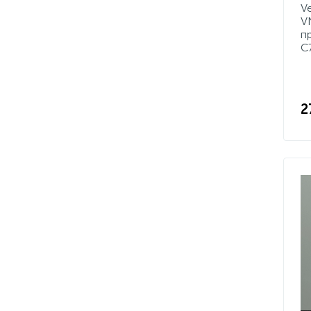
V
V
п
C
2