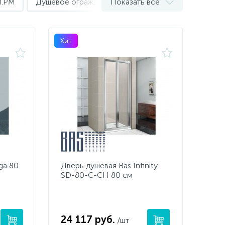
M.PM
Душевое ограждение Appollo
Показать все
Душевое ограж
Хит
ga 80
Дверь душевая Bas Infinity
SD-80-C-CH 80 см
24 117 руб.
/шт