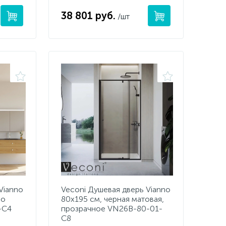
38 801 руб.
/шт
Vianno
Veconi Душевая дверь Vianno
ло
80х195 см, черная матовая,
-C4
прозрачное VN26B-80-01-
C8