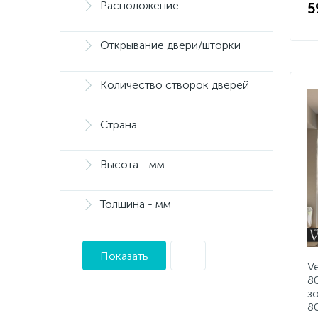
Расположение
5
Открывание двери/шторки
Количество створок дверей
Страна
Высота - мм
Толщина - мм
Показать
V
8
з
8