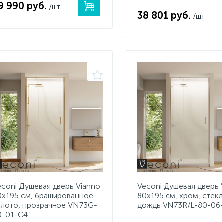
9 990 руб.
/шт
38 801 руб.
/шт
econi Душевая дверь Vianno
Veconi Душевая дверь 
0х195 см, брашированное
80х195 см, хром, стек
олото, прозрачное VN73G-
дождь VN73R/L-80-06
0-01-C4