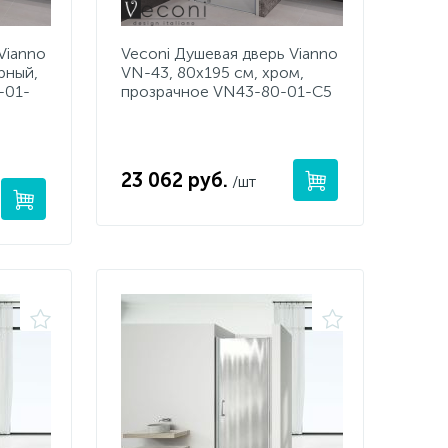
Vianno
Veconi Душевая дверь Vianno
рный,
VN-43, 80x195 см, хром,
-01-
прозрачное VN43-80-01-C5
23 062 руб.
/шт