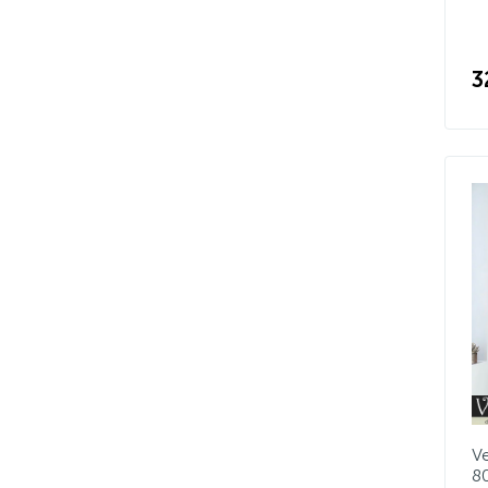
3
V
8