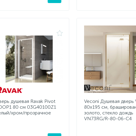
верь душевая Ravak Pivot
Veconi Душевая дверь 
DOP1 80 см 03G40100Z1
80х195 см, браширова
елый/хром/прозрачное
золото, стекло дождь
VN73RG/R-80-06-C4