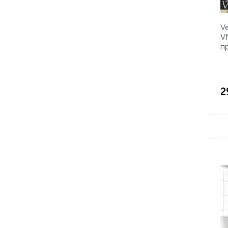
V
V
п
2