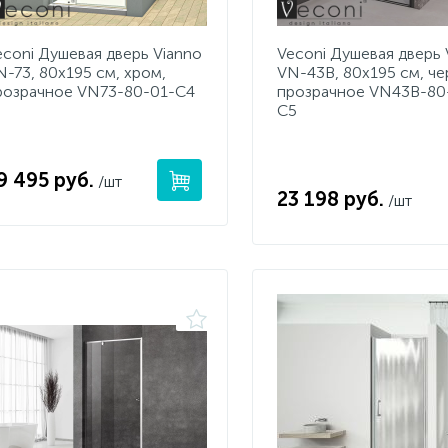
econi Душевая дверь Vianno
Veconi Душевая дверь 
N-73, 80x195 см, хром,
VN-43B, 80x195 см, че
розрачное VN73-80-01-C4
прозрачное VN43B-80
C5
9 495 руб.
/шт
23 198 руб.
/шт