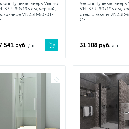
econi Душевая дверь Vianno
Veconi Душевая дверь 
N-33B, 80x195 см, черный,
VN-33R, 80x195 см, хр
розрачное VN33B-80-01-
стекло дождь VN33R-
7
C7
7 541 руб.
31 188 руб.
/шт
/шт