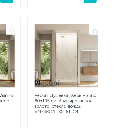
Vianno
Veconi Душевая дверь Vianno
нное
80х195 см, брашированное
золото, стекло дождь
VN73RG/L-80-61-C4