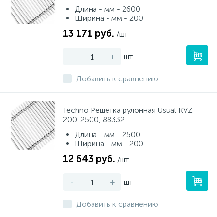
Длина - мм - 2600
Ширина - мм - 200
Писсуары
13 171 руб.
/шт
-
+
шт
Полотенцесушители
Добавить к сравнению
Душевые трапы
Techno Решетка рулонная Usual KVZ
200-2500, 88332
Сифоны и выпуски
Длина - мм - 2500
Ширина - мм - 200
Аксессуары для ванной
12 643 руб.
/шт
39
-
+
шт
Ревизионный люк
Добавить к сравнению
Системы контроля протечки воды