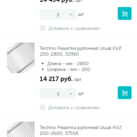
/шт
Тип 30
11
-
Электрический водонагреватель 65 л.
Мебель для ванной и зеркала
+
шт
Новости
Тип 33
7
Добавить к сравнению
Электрический водонагреватель 75 л.
Оплата и доставка
Раковины
15
Techno Решетка рулонная Usual KVZ
200-2800, 32960
Электрический водонагреватель 80 л.
Контакты
Унитазы
Длина - мм - 2800
12
Ширина - мм - 200
Электрический водонагреватель 100 л.
Антивандальная сантехника
14 217 руб.
/шт
-
+
шт
Электрический водонагреватель 120 л.
Биде
Добавить к сравнению
Сантехника и оборудование для людей с ограниченными
Электрический водонагреватель 150 л.
возможностями.
Techno Решетка рулонная Usual KVZ
200-2600, 37558
Инсталляции