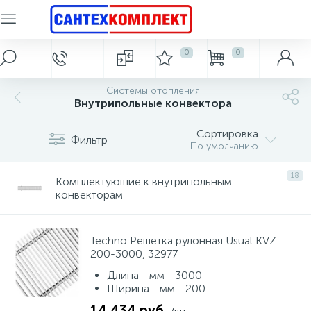
0
0
Главное меню
Керамическая плитка
Сантехника
Стальные радиаторы
Теплый пол
Электрические водонагреватели
Кухонные мойки
Фильтры для воды
Теплые полы
Тип 10
Системы отопления
2719
797
57
66
3
2
Внутрипольные конвектора
Электрический водонагреватель 8 л.
Магистральные фильтры для воды
Каменные кухонные мойки
Плитка для ванной
Главная
Ванны
Сортировка
Теплорегуляторы и датчики
Тип 11
Фильтр
186
149
25
16
3
4
По умолчанию
Гидромассажные боксы, душевые кабины
Электрический водонагреватель 10 л.
Настольный фильтр для воды
Стальные кухонные мойки
Плитка для кухни
Акции и скидки
18
Тип 20
Комплектующие к внутрипольным
2687
43
45
8
6
конвекторам
Душевые ограждения, перегородки и поддоны
Электрический водонагреватель 15 л.
Системы очистки воды под мойку
Аксессуары для кухонных моек
Напольная плитка
Бренды
Тип 21
8
5
6
6
Techno Решетка рулонная Usual KVZ
Электрический водонагреватель 30 л.
Системы умягчения воды
Душевые системы
Фасадная плитка
О магазине
200-3000, 32977
Тип 22
Длина - мм - 3000
14
Ширина - мм - 200
Электрический водонагреватель 50 л.
Смесители
Статьи
14 434 руб.