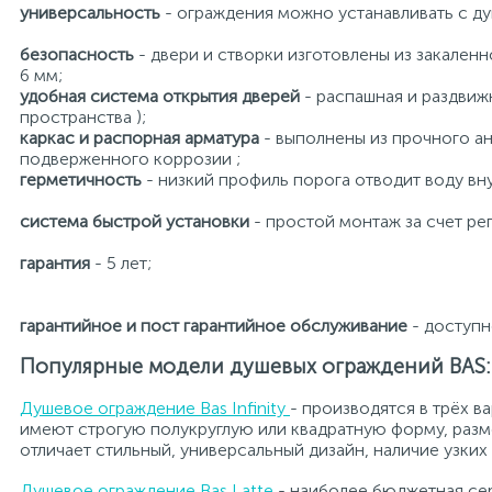
универсальность
- ограждения можно устанавливать с д
безопасность
- двери и створки изготовлены из закаленн
6 мм;
удобная система открытия дверей
- распашная и раздвиж
пространства );
каркас и распорная арматура
- выполнены из прочного а
подверженного коррозии ;
герметичность
- низкий профиль порога отводит воду в
система быстрой установки
- простой монтаж за счет р
гарантия
- 5 лет;
гарантийное и пост гарантийное обслуживание
- доступн
Популярные модели душевых ограждений BAS:
Душевое ограждение Bas Infinity
- производятся в трёх в
имеют строгую полукруглую или квадратную форму, разме
отличает стильный, универсальный дизайн, наличие узк
Душевое ограждение Bas Latte
- наиболее бюджетная сер