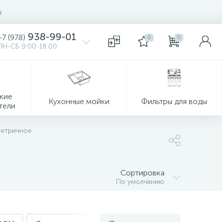
ы
938-99-01
+7 (978)
0
0
ПН-СБ 9:00-18:00
кие
Кухонные мойки
Фильтры для воды
тели
метричное
Сортировка
По умолчанию