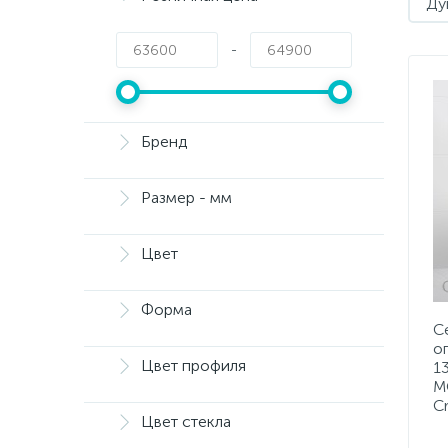
Ду
-
Бренд
Размер - мм
Цвет
Форма
C
о
Цвет профиля
1
M
C
Цвет стекла