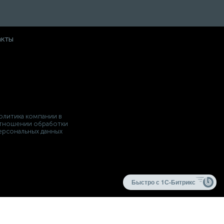
акты
олитика компании в
тношении обработки
ерсональных данных
Быстро с 1С-Битрикс