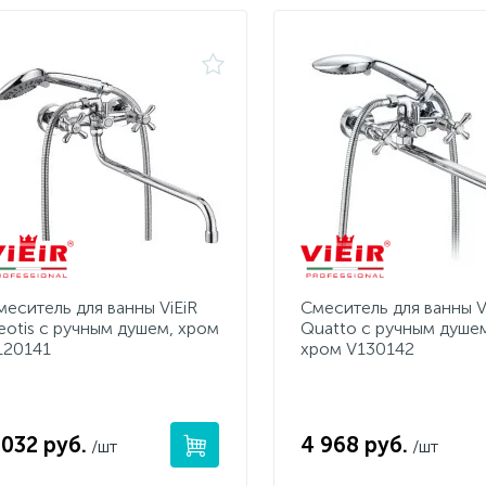
меситель для ванны ViEiR
Смеситель для ванны V
eotis с ручным душем, хром
Quatto с ручным душе
120141
хром V130142
 032 руб.
4 968 руб.
/шт
/шт