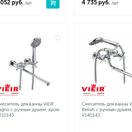
 052 руб.
4 735 руб.
/шт
/шт
меситель для ванны ViEiR
Смеситель для ванны V
ugno с ручным душем, хром
Bellati с ручным душем
210143
V140143