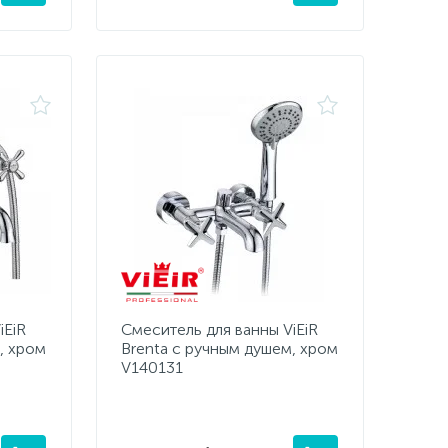
iEiR
Смеситель для ванны ViEiR
, хром
Brenta с ручным душем, хром
V140131