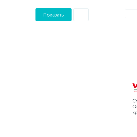
Показать
С
Q
х