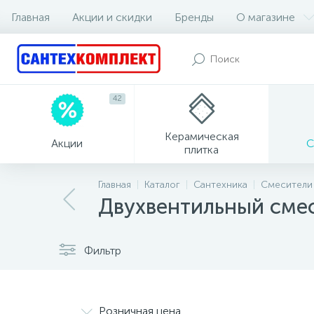
Главная
Акции и скидки
Бренды
О магазине
42
Керамическая
Акции
С
плитка
Главная
Каталог
Сантехника
Смесители
Двухвентильный смес
Фильтр
Розничная цена