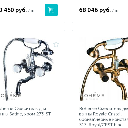
0 450 руб.
68 046 руб.
/шт
/шт
oheme Смеситель для
Boheme Смеситель дл
анны Satine, хром 273-ST
ванны Royale Cristal,
бронза\черные криста
313-Royal/CRST black