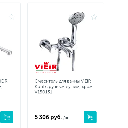
iEiR
Смеситель для ванны ViEiR
м,
Kofil с ручным душем, хром
V150131
5 306 руб.
/шт