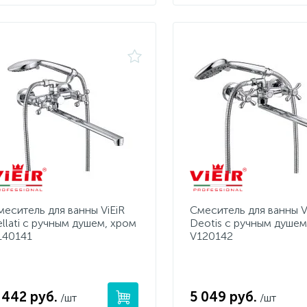
меситель для ванны ViEiR
Смеситель для ванны V
ellati с ручным душем, хром
Deotis с ручным душем
140141
V120142
 442 руб.
5 049 руб.
/шт
/шт