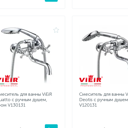
меситель для ванны ViEiR
Смеситель для ванны V
uatto с ручным душем,
Deotis с ручным душем
ром V130131
V120131