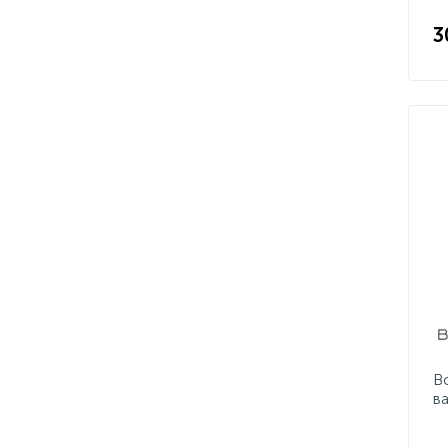
3
B
в