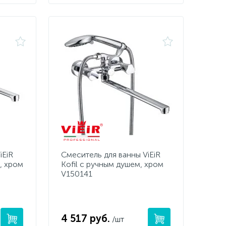
iEiR
Смеситель для ванны ViEiR
, хром
Kofil с ручным душем, хром
V150141
4 517 руб.
/шт