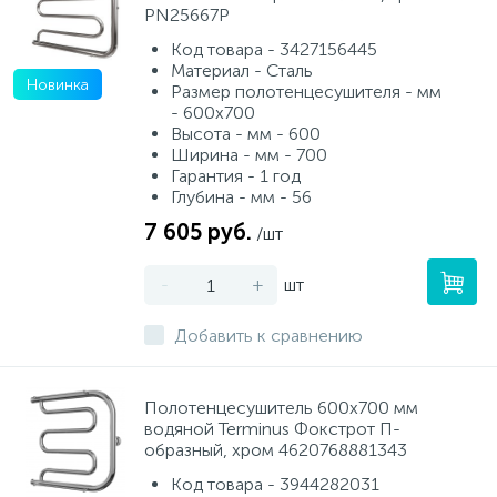
PN25667P
Код товара - 3427156445
Материал - Сталь
Новинка
Размер полотенцесушителя - мм
- 600x700
Высота - мм - 600
Ширина - мм - 700
Гарантия - 1 год
Глубина - мм - 56
7 605 руб.
/шт
-
+
шт
Добавить к сравнению
Полотенцесушитель 600х700 мм
водяной Terminus Фокстрот П-
образный, хром 4620768881343
Код товара - 3944282031