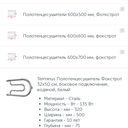
Смесители для питьевой воды
Стойки для туалета
34
3
3
Полотенцесушители 600х500 мм, Фоткстрот
Смесители на борт ванны
Чистящее средство
117
2
3
Полотенцесушитель 600х600 мм, фокстрот
Смесители напольные для ванн и раковин
Шторки и карнизы
167
2
Полотенцесушитель 600х700 мм, фокстрот
Смесители сенсорные (бесконтактные)
Ведро для мусора
8
4
Смесители двухвентильные
Поручень для ванной
Terminus Полотенцесушитель Фокстрот
53
32х50 см, боковое подключение,
водяной, белый
Смесители однорычажные
Стул для душа
Материал - Сталь
509
3
Мощность - Вт - 135 Вт
Высота - мм - 320
Ширина - мм - 500
Комплектующие
9
Гарантия - 10 лет
Глубина - мм - 75