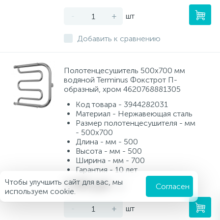
-
+
шт
Добавить к сравнению
Полотенцесушитель 500х700 мм
водяной Terminus Фокстрот П-
образный, хром 4620768881305
Код товара - 3944282031
Материал - Нержавеющая сталь
Размер полотенцесушителя - мм
- 500х700
Длина - мм - 500
Высота - мм - 500
Ширина - мм - 700
Гарантия - 10 лет
Чтобы улучшить сайт для вас, мы
7 690 руб.
/шт
Согласен
используем cookie.
-
+
шт