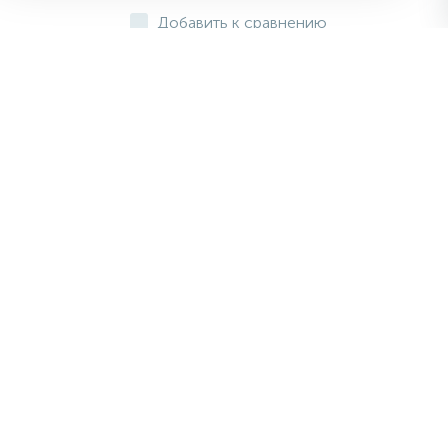
Добавить к сравнению
Полотенцесушитель 500х600 мм
водяной Terminus Фокстрот П-
образный, хром 4620768881299
Код товара - 3944282031
Материал - Нержавеющая сталь
Размер полотенцесушителя - мм
- 500х600
Длина - мм - 500
Высота - мм - 500
Ширина - мм - 600
Гарантия - 10 лет
6 940 руб.
/шт
-
+
шт
Добавить к сравнению