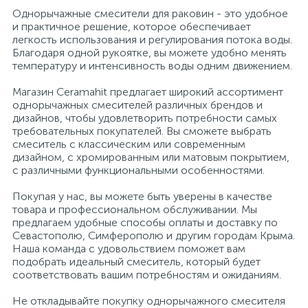
Смеситель для ванны скрытого монтажа
Антивандальные душевые стойки
Настенный смеситель для кухни
Кнопки смыва для инсталляции
Коврики для ванной
Душевые форсунки
Душевые поддоны
Накладные
Чаша генуя
Бассейны
Пеналы
Однорычажные смесители для раковин - это удобное
1179
252
10
59
2
6
1
1
1
и практичное решение, которое обеспечивает
Электрический водонагреватель 65 л.
Внутрипольные конвектора
Новости
легкость использования и регулирования потока воды.
Напольный смеситель для ванны
Сенсорный смеситель для кухни
Крышка-сиденье для унитаза
Крючки для ванной
Экраны для ванны
Душевые шланги
С пьедесталом
Душевая дверь
Столешницы
Благодаря одной рукоятке, вы можете удобно менять
285
132
138
136
54
18
1
температуру и интенсивность воды одним движением.
Электрический водонагреватель 75 л.
Электрические конвекторы
Оплата и доставка
Магазин Ceramahit предлагает широкий ассортимент
Комплектующие для ванн
Кран для питьевой воды
Тумбы, консоли, полки
Душевые перегородки
Душевые штанги
Мыльница
Угловые
260
355
161
10
75
15
1
однорычажных смесителей различных брендов и
дизайнов, чтобы удовлетворить потребности самых
Электрический водонагреватель 80 л.
Контакты
требовательных покупателей. Вы сможете выбрать
Кронштейн для верхнего душа
Над стиральной машиной
Полки в ванную комнату
Карнизы для ванны
Шторки на ванну
Светильники
смеситель с классическим или современным
239
30
32
86
49
12
дизайном, с хромированным или матовым покрытием,
Электрический водонагреватель 100 л.
с различными функциональными особенностями.
Комплектующие к душевым ограждениям
Комплектующие для раковин
Комплектующие для мебели
Шланговое подсоединение
Полотенцедержатели
440
28
74
18
11
Покупая у нас, вы можете быть уверены в качестве
товара и профессиональном обслуживании. Мы
Электрический водонагреватель 120 л.
предлагаем удобные способы оплаты и доставку по
Держатель для душевой лейки
Раковины-столешницы
Сиденья для ванной
Севастополю, Симферополю и другим городам Крыма.
16
2
Наша команда с удовольствием поможет вам
Электрический водонагреватель 150 л.
подобрать идеальный смеситель, который будет
Стакан
соответствовать вашим потребностям и ожиданиям.
248
Не откладывайте покупку однорычажного смесителя