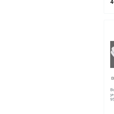
4
B
у
9