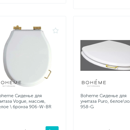
oheme Сиденье для
Boheme Сиденье для
нитаза Vogue, массив,
унитаза Puro, белое\з
елое \ бронза 906-W-BR
958-G