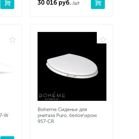
30 016 руб.
/шт
Boheme Сиденье для
57-W
унитаза Puro, белое\хром
957-CR