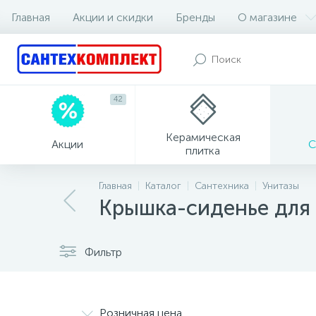
Главная
Акции и скидки
Бренды
О магазине
42
Керамическая
Акции
С
плитка
Главная
Каталог
Сантехника
Унитазы
Крышка-сиденье для 
Фильтр
Розничная цена