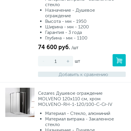
Душевое ограждение прямоугольное 190 см
Смесители для питьевой воды
Душевая дверь 180 - 190 см
Стойки для туалета
стекло
26
34
3
9
Назначение - Душевое
ограждение
Высота - мм - 1950
Душевое ограждение прямоугольное 200 см
Душевая дверь 190 - 200 см
Смесители на борт ванны
Чистящее средство
Ширина - мм - 1200
117
10
18
2
Гарантия - 3 года
Глубина - мм - 1100
Смесители напольные для ванн и раковин
Душевая дверь 200 см и более
Шторки и карнизы
167
26
74 600 руб.
/шт
Смесители сенсорные (бесконтактные)
-
+
шт
Ведро для мусора
8
4
Добавить к сравнению
Смесители двухвентильные
Поручень для ванной
53
Cezares Душевое ограждение
MOLVENO 120х110 см, хром
Смесители однорычажные
Стул для душа
509
3
MOLVENO-RH-1-120/100-C-Cr-IV
Материал - Стекло, алюминий
Комплектующие
Материал витража - Закаленное
9
стекло
Назначение - Душевое