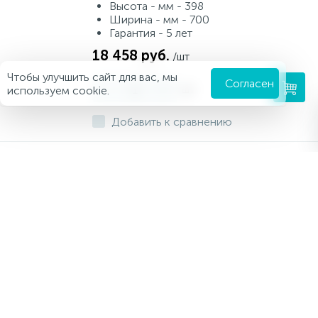
Высота - мм - 398
Ширина - мм - 700
Гарантия - 5 лет
18 458 руб.
/шт
Чтобы улучшить сайт для вас, мы
Согласен
-
+
шт
используем cookie.
Добавить к сравнению
Акриловая ванна Ravak Rosa 150х95 см
C551000000 L
Код товара - 3253315316
Назначение - Ванна
Материал ванны - Акрил
Длина - мм - 1500
Высота - мм - 440
Ширина - мм - 950
Гарантия - 10 лет
59 989.86 руб.
/шт