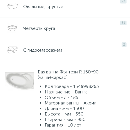
77
Смесители для питьевой воды
Стойки для туалета
Овальные, круглые
34
3
Смесители на борт ванны
Чистящее средство
31
117
2
Четверть круга
Смесители напольные для ванн и раковин
Шторки и карнизы
167
2
С гидромассажем
Смесители сенсорные (бесконтактные)
Ведро для мусора
8
4
Bas ванна Фэнтези R 150*90
(чаша+каркас)
Смесители двухвентильные
Поручень для ванной
53
Код товара - 1548998263
Назначение - Ванна
Объем - л - 185
Смесители однорычажные
Стул для душа
509
3
Материал ванны - Акрил
Длина - мм - 1500
Высота - мм - 550
Комплектующие
Ширина - мм - 950
9
Гарантия - 10 лет