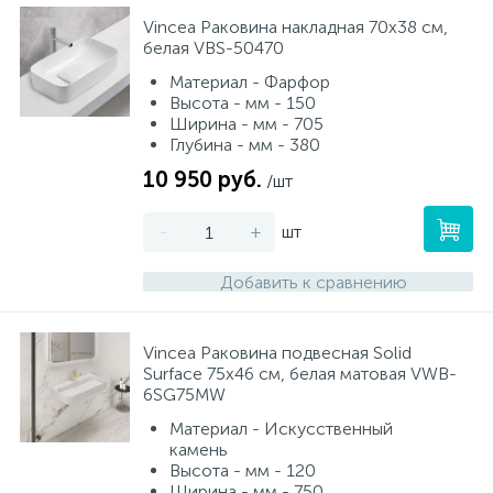
Смесители для питьевой воды
Стойки для туалета
Vincea Раковина накладная 70х38 см,
34
3
белая VBS-50470
Материал - Фарфор
Смесители на борт ванны
Чистящее средство
117
2
Высота - мм - 150
Ширина - мм - 705
Глубина - мм - 380
Смесители напольные для ванн и раковин
Шторки и карнизы
167
10 950 руб.
/шт
Смесители сенсорные (бесконтактные)
Ведро для мусора
-
+
шт
8
4
Добавить к сравнению
Смесители двухвентильные
Поручень для ванной
53
Vincea Раковина подвесная Solid
Смесители однорычажные
Стул для душа
Surface 75х46 см, белая матовая VWB-
509
3
6SG75MW
Материал - Искусственный
Комплектующие
камень
9
Высота - мм - 120
Ширина - мм - 750