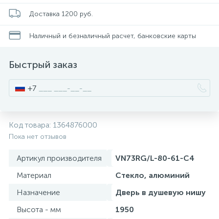
Душевое ограждение прямоугольное 190 см
Смесители для питьевой воды
Стойки для туалета
34
3
9
Доставка 1200 руб.
Наличный и безналичный расчет, банковские карты
Душевое ограждение прямоугольное 200 см
Смесители на борт ванны
Чистящее средство
117
10
2
Быстрый заказ
Смесители напольные для ванн и раковин
Шторки и карнизы
167
+7
Смесители сенсорные (бесконтактные)
Ведро для мусора
8
4
Код товара:
1364876000
Смесители двухвентильные
Поручень для ванной
Пока нет отзывов
53
Артикул производителя
VN73RG/L-80-61-C4
Смесители однорычажные
Стул для душа
509
3
Материал
Стекло, алюминий
Назначение
Дверь в душевую нишу
Комплектующие
9
Высота - мм
1950