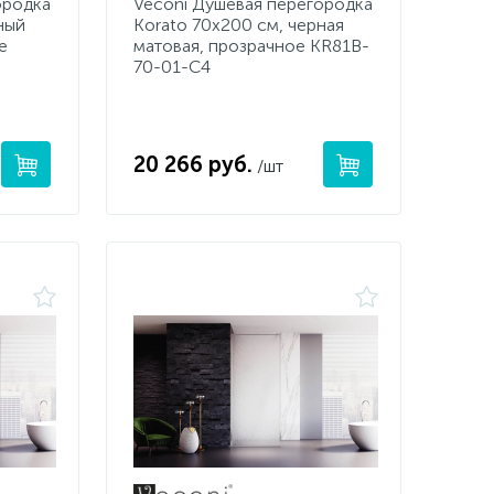
ородка
Veconi Душевая перегородка
ный
Korato 70x200 см, черная
е
матовая, прозрачное KR81B-
70-01-C4
20 266 руб.
/шт