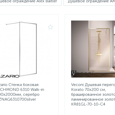
шевое ограждение Alex Baitler
Душевое ограждение A
zario Стенка боковая
Veconi Душевая перег
ICHMOND 6310 Walk-in
Korato 70x200 см,
00х2000мм, серебро
брашированное золото
ZNAG6310700silver
ламинированное золо
KR81GL-70-10-C4