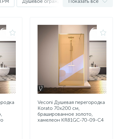
M.PM
Душевое ограждение Appollo
Показать все
Душевое ограж
ородка
Veconi Душевая перегородка
Korato 70x200 см,
,
брашированное золото,
то
хамелеон KR81GС-70-09-C4