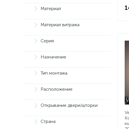
1
Материал
Материал витража
Серия
Назначение
Тип монтажа
Расположение
Открывание двери/шторки
V
K
Страна
м
7