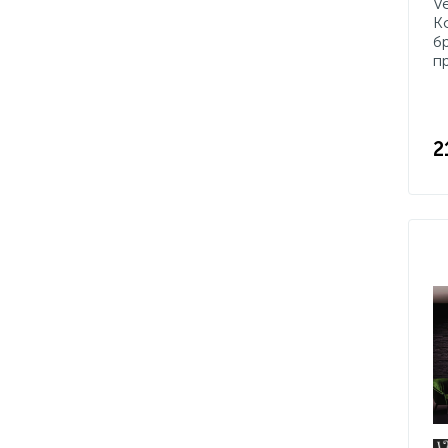
V
K
б
п
2