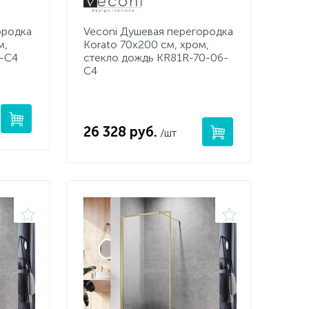
ородка
Veconi Душевая перегородка
м,
Korato 70x200 см, хром,
7-C4
стекло дождь KR81R-70-06-
C4
26 328 руб.
/шт