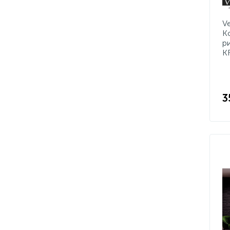
V
K
р
K
3