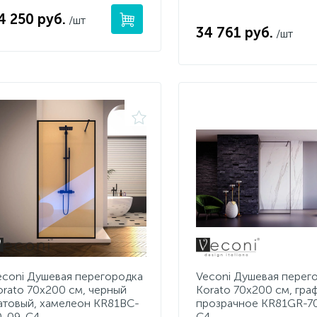
4 250 руб.
/шт
34 761 руб.
/шт
econi Душевая перегородка
Veconi Душевая перег
orato 70x200 см, черный
Korato 70x200 см, граф
атовый, хамелеон KR81BC-
прозрачное KR81GR-7
0-09-C4
C4