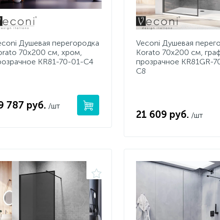
econi Душевая перегородка
Veconi Душевая перег
orato 70x200 см, хром,
Korato 70x200 см, граф
розрачное KR81-70-01-C4
прозрачное KR81GR-7
C8
9 787 руб.
/шт
21 609 руб.
/шт