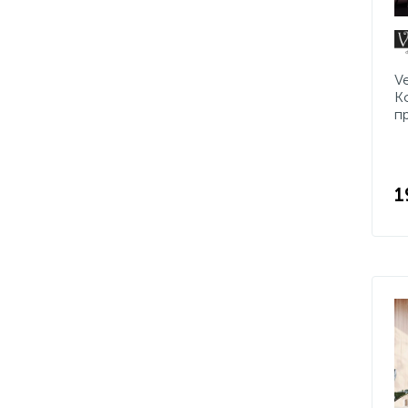
V
K
п
1