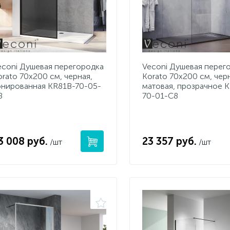
econi Душевая перегородка
Veconi Душевая перег
orato 70x200 см, черная,
Korato 70x200 см, чер
онированная KR81B-70-05-
матовая, прозрачное 
8
70-01-C8
3 008 руб.
23 357 руб.
/шт
/шт