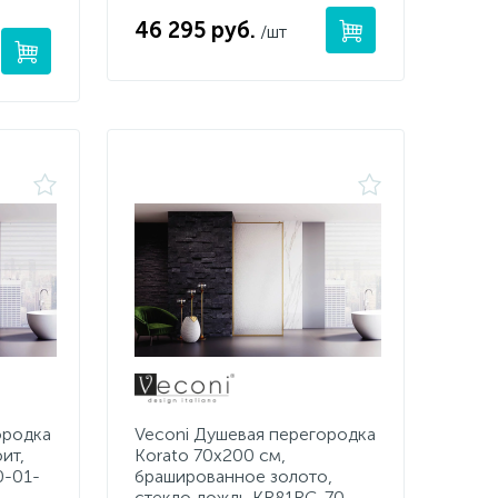
46 295 руб.
/шт
ородка
Veconi Душевая перегородка
ит,
Korato 70x200 см,
0-01-
брашированное золото,
стекло дождь KR81RG-70-