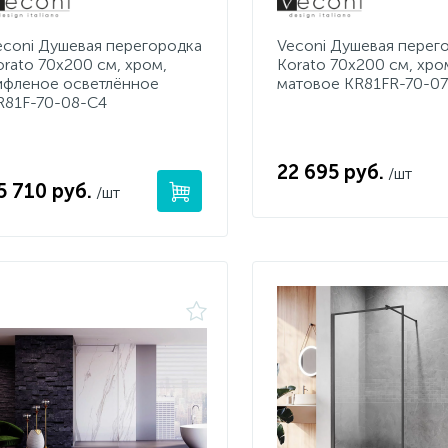
econi Душевая перегородка
Veconi Душевая перег
orato 70x200 см, хром,
Korato 70x200 см, хро
ифленое осветлённое
матовое KR81FR-70-0
R81F-70-08-C4
22 695 руб.
/шт
5 710 руб.
/шт