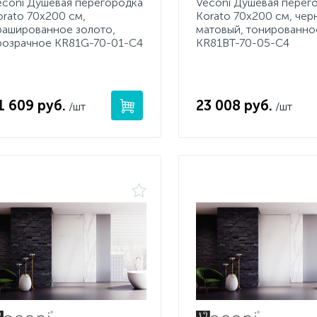
econi Душевая перегородка
Veconi Душевая перег
orato 70x200 см,
Korato 70x200 см, чер
рашированное золото,
матовый, тонированно
розрачное KR81G-70-01-C4
KR81BT-70-05-C4
1 609 руб.
23 008 руб.
/шт
/шт