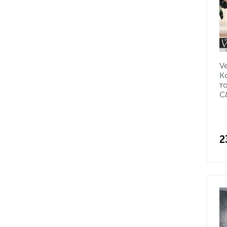
V
K
т
C
2