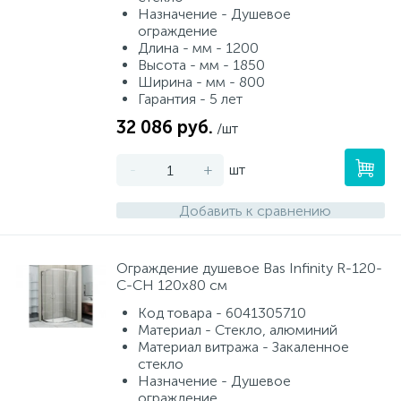
Душевое ограждение прямоугольное 190 см
Смесители для питьевой воды
Душевая дверь 180 - 190 см
Стойки для туалета
Назначение - Душевое
26
34
3
9
ограждение
Длина - мм - 1200
Высота - мм - 1850
Душевое ограждение прямоугольное 200 см
Душевая дверь 190 - 200 см
Смесители на борт ванны
Чистящее средство
Ширина - мм - 800
117
10
18
2
Гарантия - 5 лет
32 086 руб.
Смесители напольные для ванн и раковин
Душевая дверь 200 см и более
/шт
Шторки и карнизы
167
26
-
+
шт
Смесители сенсорные (бесконтактные)
Ведро для мусора
8
4
Добавить к сравнению
Смесители двухвентильные
Поручень для ванной
53
Ограждение душевое Bas Infinity R-120-
C-CH 120х80 см
Смесители однорычажные
Стул для душа
Код товара - 6041305710
509
3
Материал - Стекло, алюминий
Материал витража - Закаленное
Комплектующие
стекло
9
Назначение - Душевое
ограждение