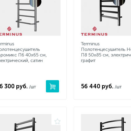
erminus
Terminus
олотенцесушитель
Полотенцесушитель Н
вромикс П6 40х65 см,
П8 50х85 см, электрич
лектрический, сатин
графит
6 300 руб.
56 440 руб.
/шт
/шт