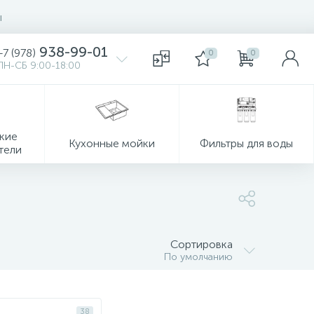
ы
938-99-01
+7 (978)
0
0
ПН-СБ 9:00-18:00
кие
Кухонные мойки
Фильтры для воды
тели
Сортировка
По умолчанию
38