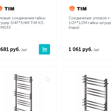
гловые соединения гайка-
Соединение угловое г
туцер 3/4F*3/4M TIM K3-
1/2F*1/2M гайка-штуце
FM033
(пара)
 681 руб.
1 061 руб.
/шт
/шт