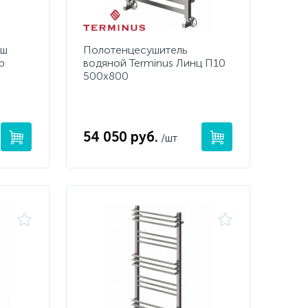
-ш
Полотенцесушитель
р
водяной Terminus Линц П10
500х800
54 050 руб.
/шт