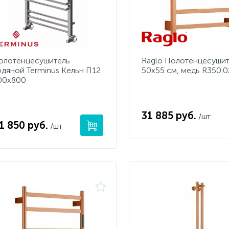
олотенцесушитель
Raglo Полотенцесуши
одяной Terminus Кельн П12
50х55 см, медь R350.0
00х800
31 885 руб.
/шт
1 850 руб.
/шт