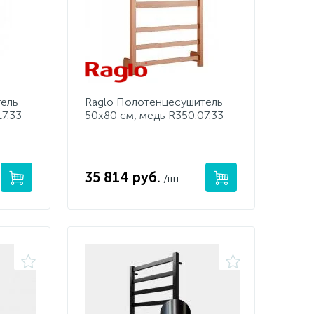
тель
Raglo Полотенцесушитель
7.33
50х80 см, медь R350.07.33
35 814 руб.
/шт