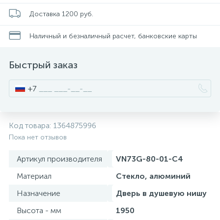
Душевое ограждение прямоугольное 190 см
Смесители для питьевой воды
Стойки для туалета
34
3
9
Доставка 1200 руб.
Наличный и безналичный расчет, банковские карты
Душевое ограждение прямоугольное 200 см
Смесители на борт ванны
Чистящее средство
117
10
2
Быстрый заказ
Смесители напольные для ванн и раковин
Шторки и карнизы
167
+7
Смесители сенсорные (бесконтактные)
Ведро для мусора
8
4
Код товара:
1364875996
Смесители двухвентильные
Поручень для ванной
Пока нет отзывов
53
Артикул производителя
VN73G-80-01-C4
Смесители однорычажные
Стул для душа
509
3
Материал
Стекло, алюминий
Назначение
Дверь в душевую нишу
Комплектующие
9
Высота - мм
1950