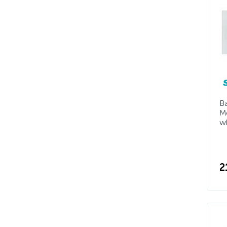
В
М
w
2