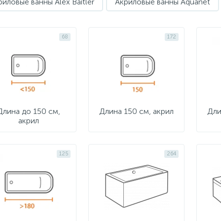
риловые ванны Alex Baitler
Акриловые ванны Aquanet
68
172
Длина до 150 см,
Длина 150 см, акрил
Дли
акрил
125
264