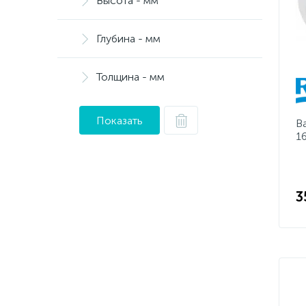
Высота - мм
Глубина - мм
Толщина - мм
Показать
В
1
3