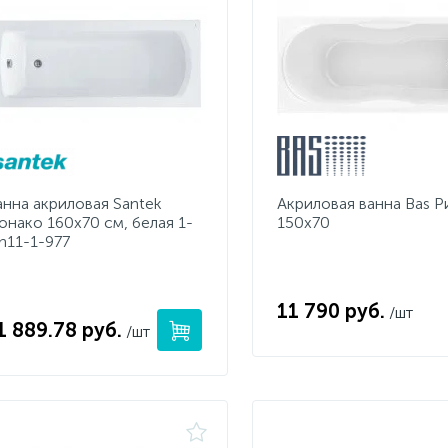
анна акриловая Santek
Акриловая ванна Bas Р
онако 160х70 см, белая 1-
150х70
h11-1-977
11 790 руб.
/шт
1 889.78 руб.
/шт