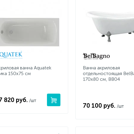
криловая ванна Aquatek
Ванна акриловая
ика 150х75 см
отдельностоящая BelB
170х80 см, BB04
7 820 руб.
/шт
70 100 руб.
/шт