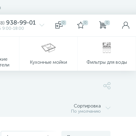
ы
938-99-01
78)
0
0
0
 9:00-18:00
кие
Кухонные мойки
Фильтры для воды
тели
Сортировка
По умолчанию