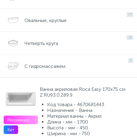
34
3
Смесители для питьевой воды
Стойки для туалета
77
Овальные, круглые
117
2
Смесители на борт ванны
Чистящее средство
31
Четверть круга
167
Смесители напольные для ванн и раковин
Шторки и карнизы
2
С гидромассажем
8
4
Смесители сенсорные (бесконтактные)
Ведро для мусора
53
Ванна акриловая Roca Easy 170х75 см
Смесители двухвентильные
Поручень для ванной
Z.RU93.0.289.9
Код товара - 4670681443
509
3
Назначение - Ванна
Смесители однорычажные
Стул для душа
Материал ванны - Акрил
Рекомендуем
Длина - мм - 1700
9
Высота - мм - 450
Хит
Комплектующие
Ширина - мм - 750