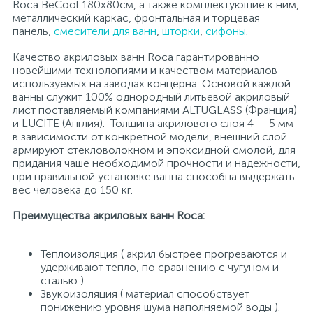
Roca BeCool 180х80см, а также комплектующие к ним,
металлический каркас, фронтальная и торцевая
панель,
смесители для ванн
,
шторки
,
сифоны
.
Качество акриловых ванн Roca гарантированно
новейшими технологиями и качеством материалов
используемых на заводах концерна. Основой каждой
ванны служит 100% однородный литьевой акриловый
лист поставляемый компаниями ALTUGLASS (Франция)
и LUCITE (Англия). Толщина акрилового слоя 4 — 5 мм
в зависимости от конкретной модели, внешний слой
армируют стекловолокном и эпоксидной смолой, для
придания чаше необходимой прочности и надежности,
при правильной установке ванна способна выдержать
вес человека до 150 кг.
Преимущества акриловых ванн Roca:
Теплоизоляция ( акрил быстрее прогреваются и
удерживают тепло, по сравнению с чугуном и
сталью ).
Звукоизоляция ( материал способствует
понижению уровня шума наполняемой воды ).