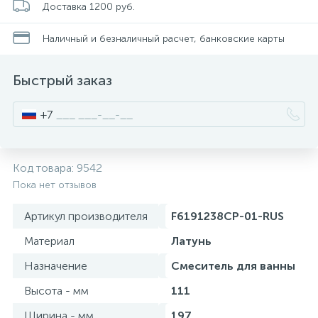
Доставка 1200 руб.
Стойки для туалета
34
Наличный и безналичный расчет, банковские карты
Чистящее средство
2
Быстрый заказ
Шторки и карнизы
+7
Ведро для мусора
4
Код товара:
9542
Пока нет отзывов
Поручень для ванной
Артикул производителя
F6191238CP-01-RUS
Стул для душа
Материал
Латунь
3
Назначение
Смеситель для ванны
Высота - мм
111
Ширина - мм
197