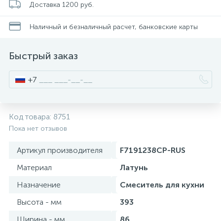
Доставка 1200 руб.
Стойки для туалета
34
Наличный и безналичный расчет, банковские карты
Чистящее средство
2
Быстрый заказ
Шторки и карнизы
+7
Ведро для мусора
4
Код товара:
8751
Пока нет отзывов
Поручень для ванной
Артикул производителя
F7191238CP-RUS
Стул для душа
Материал
Латунь
3
Назначение
Смеситель для кухни
Высота - мм
393
Ширина - мм
86