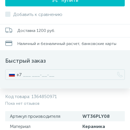
Писсуары
Добавить к сравнению
Полотенцесушители
Доставка 1200 руб.
Наличный и безналичный расчет, банковские карты
Душевые трапы
Быстрый заказ
Сифоны и выпуски
+7
Аксессуары для ванной
Код товара:
1364850971
39
Пока нет отзывов
Ревизионный люк
Артикул производителя
WT36PLY08
Системы контроля протечки воды
Материал
Керамика