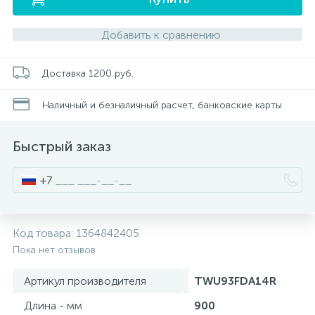
Добавить к сравнению
Писсуары
Доставка 1200 руб.
Полотенцесушители
Наличный и безналичный расчет, банковские карты
Душевые трапы
Быстрый заказ
Сифоны и выпуски
+7
Аксессуары для ванной
Код товара:
1364842405
39
Пока нет отзывов
Ревизионный люк
Артикул производителя
TWU93FDA14R
Длина - мм
900
Системы контроля протечки воды