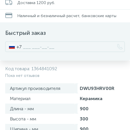
Доставка 1200 руб.
Писсуары
Наличный и безналичный расчет, банковские карты
Быстрый заказ
Полотенцесушители
+7
Душевые трапы
Код товара:
1364841092
Сифоны и выпуски
Пока нет отзывов
Артикул производителя
DWU93HRV00R
Аксессуары для ванной
Материал
Керамика
39
Длина - мм
900
Ревизионный люк
Высота - мм
300
Системы контроля протечки воды
Ширина - мм
900