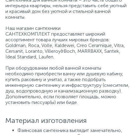
интерьера квартиры, нельзя представить себе уютный
и красивый дом без уютной и стильной ванной
Писсуары
комнаты.
Наш магазин сантехники
САНТЕХКОМПЛЕКТ предоставляет широкий
Полотенцесушители
ассортимент товара лучших мировых брендов:
Goldman, Roca, Volle, Kaldewei, Creo Ceramique, Vitra,
Cersanit, Loranto, Villeroy&Boch, MARRBAXX, Santek,
Душевые трапы
Ideal Standard, Laufen.
При оборудовании любой ванной комнаты
необходимо приобрести ванну или душевую кабину,
Сифоны и выпуски
купить раковину и унитаз, а также подобрать
инженерную сантехнику и инфраструктуру (смесители,
душ, водопроводную и канализационную разводку).
Аксессуары для ванной
Дополнительно, если позволяет площадь, можно
установить писсуар(ы) или биде.
39
Ревизионный люк
Материал изготовления
Фаянсовая сантехника выглядит замечательно,
Системы контроля протечки воды