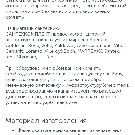
интерьера квартиры, нельзя представить себе уютный
и красивый дом без уютной и стильной ванной
Писсуары
комнаты.
Наш магазин сантехники
САНТЕХКОМПЛЕКТ предоставляет широкий
Полотенцесушители
ассортимент товара лучших мировых брендов:
Goldman, Roca, Volle, Kaldewei, Creo Ceramique, Vitra,
Cersanit, Loranto, Villeroy&Boch, MARRBAXX, Santek,
Душевые трапы
Ideal Standard, Laufen.
При оборудовании любой ванной комнаты
необходимо приобрести ванну или душевую кабину,
Сифоны и выпуски
купить раковину и унитаз, а также подобрать
инженерную сантехнику и инфраструктуру (смесители,
душ, водопроводную и канализационную разводку).
Аксессуары для ванной
Дополнительно, если позволяет площадь, можно
установить писсуар(ы) или биде.
39
Ревизионный люк
Материал изготовления
Фаянсовая сантехника выглядит замечательно,
Системы контроля протечки воды