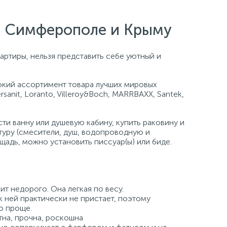
е, Симферополе и Крыму
артиры, нельзя представить себе уютный и
кий ассортимент товара лучших мировых
ersanit, Loranto, Villeroy&Boch, MARRBAXX, Santek,
и ванну или душевую кабину, купить раковину и
туру (смесители, душ, водопроводную и
щадь, можно установить писсуар(ы) или биде.
ит недорого. Она легкая по весу.
к ней практически не пристает, поэтому
о проще.
на, прочна, роскошна