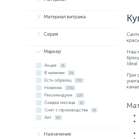
Ку
Материал витража
Серия
Санте
крас
Маркер
Наш 
бренд
Ideal
Акция
51
В наличии
36
При 
Есть образец
унит
130
кана
Новинка
2551
Рекомендуем
129
Скидка месяца
12
Мат
Снят с производства
16
Хит
90
Назначение