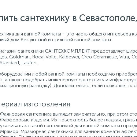
пить сантехнику в Севастопол
хника для ванной комнаты – это часть общего интерьера кв
ивый дом без уютной и стильной ванной комнаты.
магазин сантехники САНТЕХКОМПЛЕКТ предоставляет широ
ов: Goldman, Roca, Volle, Kaldewei, Creo Ceramique, Vitra, C
 Standard, Laufen.
оборудовании любой ванной комнаты необходимо приобрест
аз, а также подобрать инженерную сантехнику и инфраструк
лизационную разводку). Дополнительно, если позволяет пло
ериал изготовления
Фаянсовая сантехника выглядит замечательно, при этом сто
Фарфоровые изделия. Их поверхность более гладкая, грязь 
ухаживать за такой сантехникой для ванной комнаты горазд
Мрамор. Мраморная сантехника для ванной комнаты эффект