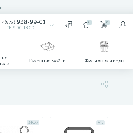
ы
938-99-01
+7 (978)
0
0
ПН-СБ 9:00-18:00
кие
Кухонные мойки
Фильтры для воды
тели
34633
641