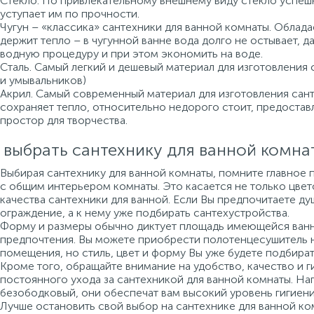
Стекло. По привлекательному внешнему виду стекло успеш
уступает им по прочности.
Чугун – «классика» сантехники для ванной комнаты. Облад
держит тепло – в чугунной ванне вода долго не остывает, 
водную процедуру и при этом экономить на воде.
Сталь. Самый легкий и дешевый материал для изготовления 
и умывальников)
Акрил. Самый современный материал для изготовления санте
сохраняет тепло, относительно недорого стоит, предоста
простор для творчества.
 выбрать сантехнику для ванной комна
Выбирая сантехнику для ванной комнаты, помните главное 
с общим интерьером комнаты. Это касается не только цвето
качества сантехники для ванной. Если Вы предпочитаете ду
ограждение, а к нему уже подбирать сантехустройства.
Форму и размеры обычно диктует площадь имеющейся ванно
предпочтения. Вы можете приобрести полотенцесушитель 
помещения, но стиль, цвет и форму Вы уже будете подбират
Кроме того, обращайте внимание на удобство, качество и г
постоянного ухода за сантехникой для ванной комнаты. На
безободковый, они обеспечат вам высокий уровень гигиени
Лучше остановить свой выбор на сантехнике для ванной ко