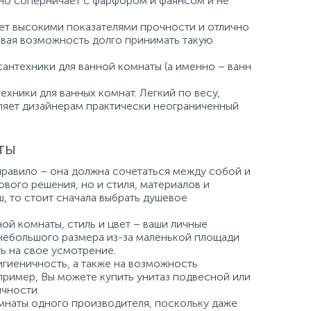
но соперничает с фарфором и фаянсом и не
ает высокими показателями прочности и отлично
давая возможность долго принимать такую
сантехники для ванной комнаты (а именно – ванн
хники для ванных комнат. Легкий по весу,
вляет дизайнерам практически неограниченный
ты
правило – она должна сочетаться между собой и
вого решения, но и стиля, материалов и
ш, то стоит сначала выбрать душевое
й комнаты, стиль и цвет – ваши личные
небольшого размера из-за маленькой площади
ь на свое усмотрение.
игиеничность, а также на возможность
пример, Вы можете купить унитаз подвесной или
чности.
мнаты одного производителя, поскольку даже