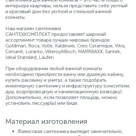
интерьера квартиры, нельзя представить себе уютный
и красивый дом без уютной и стильной ванной
Писсуары
комнаты.
Наш магазин сантехники
САНТЕХКОМПЛЕКТ предоставляет широкий
Полотенцесушители
ассортимент товара лучших мировых брендов:
Goldman, Roca, Volle, Kaldewei, Creo Ceramique, Vitra,
Cersanit, Loranto, Villeroy&Boch, MARRBAXX, Santek,
Душевые трапы
Ideal Standard, Laufen.
При оборудовании любой ванной комнаты
необходимо приобрести ванну или душевую кабину,
Сифоны и выпуски
купить раковину и унитаз, а также подобрать
инженерную сантехнику и инфраструктуру (смесители,
душ, водопроводную и канализационную разводку).
Аксессуары для ванной
Дополнительно, если позволяет площадь, можно
установить писсуар(ы) или биде.
39
Ревизионный люк
Материал изготовления
Фаянсовая сантехника выглядит замечательно,
Системы контроля протечки воды