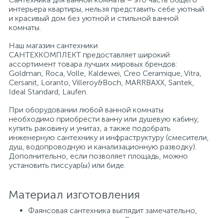
интерьера квартиры, нельзя представить себе уютный
и красивый дом без уютной и стильной ванной
Писсуары
комнаты.
Наш магазин сантехники
САНТЕХКОМПЛЕКТ предоставляет широкий
Полотенцесушители
ассортимент товара лучших мировых брендов:
Goldman, Roca, Volle, Kaldewei, Creo Ceramique, Vitra,
Cersanit, Loranto, Villeroy&Boch, MARRBAXX, Santek,
Душевые трапы
Ideal Standard, Laufen.
При оборудовании любой ванной комнаты
необходимо приобрести ванну или душевую кабину,
Сифоны и выпуски
купить раковину и унитаз, а также подобрать
инженерную сантехнику и инфраструктуру (смесители,
душ, водопроводную и канализационную разводку).
Аксессуары для ванной
Дополнительно, если позволяет площадь, можно
установить писсуар(ы) или биде.
39
Ревизионный люк
Материал изготовления
Фаянсовая сантехника выглядит замечательно,
Системы контроля протечки воды