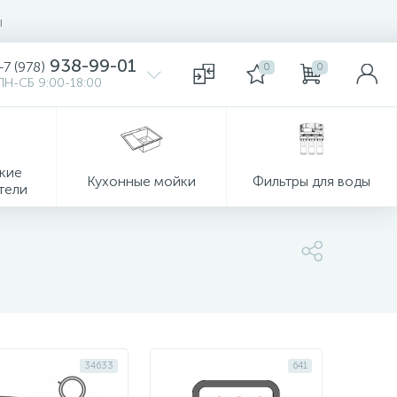
ы
938-99-01
+7 (978)
0
0
ПН-СБ 9:00-18:00
кие
Кухонные мойки
Фильтры для воды
тели
34633
641