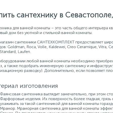
пить сантехнику в Севастопол
хника для ванной комнаты – это часть общего интерьера кв
ивый дом без уютной и стильной ванной комнаты.
магазин сантехники САНТЕХКОМПЛЕКТ предоставляет широ
ов: Goldman, Roca, Volle, Kaldewei, Creo Ceramique, Vitra, C
 Standard, Laufen.
оборудовании любой ванной комнаты необходимо приобрест
аз, а также подобрать инженерную сантехнику и инфраструк
лизационную разводку). Дополнительно, если позволяет пло
ериал изготовления
Фаянсовая сантехника выглядит замечательно, при этом сто
Фарфоровые изделия. Их поверхность более гладкая, грязь 
ухаживать за такой сантехникой для ванной комнаты горазд
Мрамор. Мраморная сантехника для ванной комнаты эффект