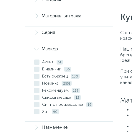
Ку
Материал витража
Серия
Санте
крас
Маркер
Наш 
бренд
Ideal
Акция
51
В наличии
36
При 
Есть образец
унит
130
кана
Новинка
2551
Рекомендуем
129
Скидка месяца
12
Мат
Снят с производства
16
Хит
90
Назначение