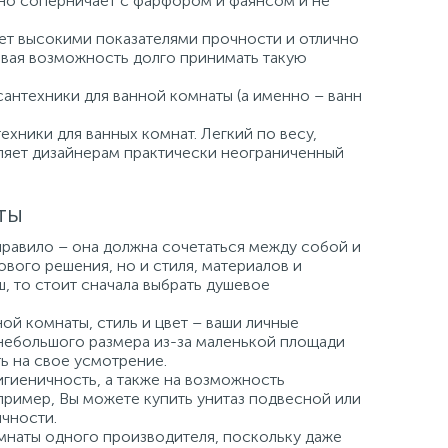
но соперничает с фарфором и фаянсом и не
ает высокими показателями прочности и отлично
давая возможность долго принимать такую
сантехники для ванной комнаты (а именно – ванн
хники для ванных комнат. Легкий по весу,
вляет дизайнерам практически неограниченный
ты
правило – она должна сочетаться между собой и
вого решения, но и стиля, материалов и
ш, то стоит сначала выбрать душевое
й комнаты, стиль и цвет – ваши личные
небольшого размера из-за маленькой площади
ь на свое усмотрение.
игиеничность, а также на возможность
пример, Вы можете купить унитаз подвесной или
чности.
мнаты одного производителя, поскольку даже