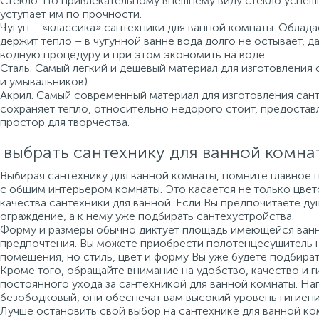
Стекло. По привлекательному внешнему виду стекло успеш
уступает им по прочности.
Чугун – «классика» сантехники для ванной комнаты. Облад
держит тепло – в чугунной ванне вода долго не остывает, 
водную процедуру и при этом экономить на воде.
Сталь. Самый легкий и дешевый материал для изготовления 
и умывальников)
Акрил. Самый современный материал для изготовления санте
сохраняет тепло, относительно недорого стоит, предоста
простор для творчества.
 выбрать сантехнику для ванной комна
Выбирая сантехнику для ванной комнаты, помните главное 
с общим интерьером комнаты. Это касается не только цвето
качества сантехники для ванной. Если Вы предпочитаете ду
ограждение, а к нему уже подбирать сантехустройства.
Форму и размеры обычно диктует площадь имеющейся ванно
предпочтения. Вы можете приобрести полотенцесушитель 
помещения, но стиль, цвет и форму Вы уже будете подбират
Кроме того, обращайте внимание на удобство, качество и г
постоянного ухода за сантехникой для ванной комнаты. На
безободковый, они обеспечат вам высокий уровень гигиени
Лучше остановить свой выбор на сантехнике для ванной ко