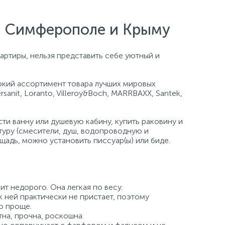
е, Симферополе и Крыму
артиры, нельзя представить себе уютный и
кий ассортимент товара лучших мировых
ersanit, Loranto, Villeroy&Boch, MARRBAXX, Santek,
и ванну или душевую кабину, купить раковину и
туру (смесители, душ, водопроводную и
щадь, можно установить писсуар(ы) или биде.
ит недорого. Она легкая по весу.
к ней практически не пристает, поэтому
о проще.
на, прочна, роскошна