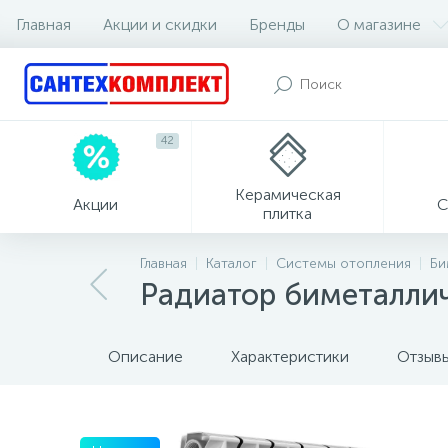
Главная
Акции и скидки
Бренды
О магазине
42
Керамическая
Акции
С
плитка
Главная
Каталог
Системы отопления
Би
Радиатор биметалли
Описание
Характеристики
Отзыв