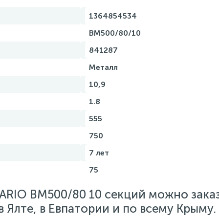
1364854534
BM500/80/10
841287
Металл
10,9
1.8
555
750
7 лет
75
ARIO BM500/80 10 секций можно заказ
 Ялте, в Евпатории и по всему Крыму.