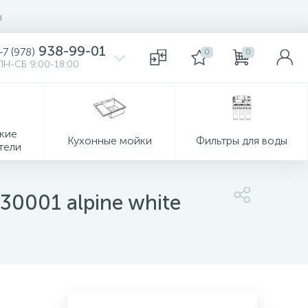
ы
938-99-01
+7 (978)
0
0
ПН-СБ 9:00-18:00
кие
Кухонные мойки
Фильтры для воды
тели
30001 alpine white