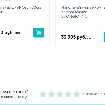
альный шкаф Ostin 50см.
Напольный унитаз-компа
ый
Kerama Marazzi
BUONGIORNO
00 руб.
/шт
33 905 руб.
/шт
авить отзыв?
Сделайте вы
те свою оценку!