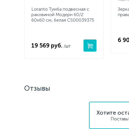
Loranto Тумба подвесная с
Зерк
раковиной Модерн 60/2
прав
60х60 см, белая CS00039375
6 9
19 569 руб.
/шт
Отзывы
Хотите ост
Поставь