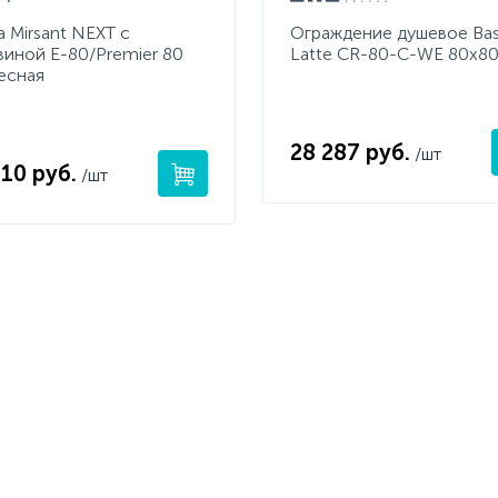
 Mirsant NEXT с
Ограждение душевое Ba
виной E-80/Premier 80
Latte CR-80-C-WE 80х80
есная
28 287 руб.
/шт
910 руб.
/шт