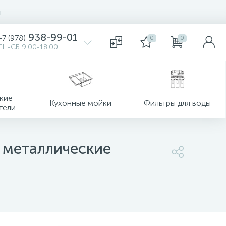
ы
938-99-01
+7 (978)
0
0
ПН-СБ 9:00-18:00
кие
Кухонные мойки
Фильтры для воды
тели
 металлические