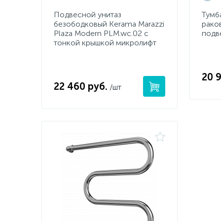
Подвесной унитаз
Тумба
безободковый Kerama Marazzi
рако
Plaza Modern PLM.wc.02 с
подв
тонкой крышкой микролифт
20 
22 460 руб.
/шт