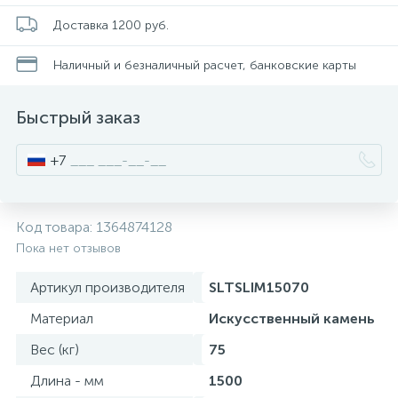
Смесители для питьевой воды
Стойки для туалета
34
3
Доставка 1200 руб.
Наличный и безналичный расчет, банковские карты
Смесители на борт ванны
Чистящее средство
117
2
Быстрый заказ
Смесители напольные для ванн и раковин
Шторки и карнизы
167
+7
Смесители сенсорные (бесконтактные)
Ведро для мусора
8
4
Код товара:
1364874128
Смесители двухвентильные
Поручень для ванной
Пока нет отзывов
53
Артикул производителя
SLTSLIM15070
Смесители однорычажные
Стул для душа
509
3
Материал
Искусственный камень
Вес (кг)
75
Комплектующие
9
Длина - мм
1500