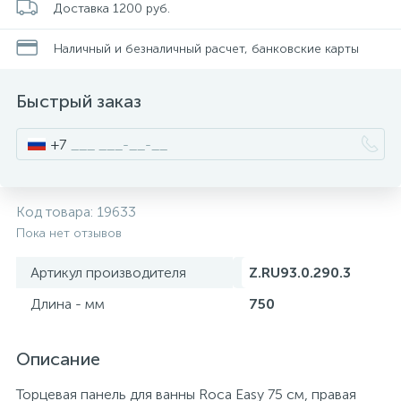
Доставка 1200 руб.
Смесители для питьевой воды
Стойки для туалета
34
3
Наличный и безналичный расчет, банковские карты
Смесители на борт ванны
Чистящее средство
117
2
Быстрый заказ
Смесители напольные для ванн и раковин
Шторки и карнизы
167
+7
Смесители сенсорные (бесконтактные)
Ведро для мусора
8
4
Код товара:
19633
Пока нет отзывов
Смесители двухвентильные
Поручень для ванной
53
Артикул производителя
Z.RU93.0.290.3
Смесители однорычажные
Стул для душа
Длина - мм
750
509
3
Описание
Комплектующие
9
Торцевая панель для ванны Roca Easy 75 см, правая