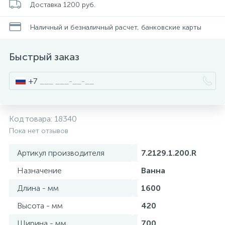
Доставка 1200 руб.
Смесители для питьевой воды
Стойки для туалета
34
3
Наличный и безналичный расчет, банковские карты
Смесители на борт ванны
Чистящее средство
117
2
Быстрый заказ
Смесители напольные для ванн и раковин
Шторки и карнизы
167
+7
Смесители сенсорные (бесконтактные)
Ведро для мусора
8
4
Код товара:
18340
Пока нет отзывов
Смесители двухвентильные
Поручень для ванной
53
Артикул производителя
7.2129.1.200.R
Смесители однорычажные
Стул для душа
Назначение
Ванна
509
3
Длина - мм
1600
Комплектующие
Высота - мм
420
9
Ширина - мм
700