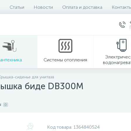
Статьи
Новости
Оплата и доставка
Контакт
Электричес
антехника
Системы отопления
водонагрева
Крышка-сиденье для унитаза
рышка биде DB300M
ы
0
Код товара:
1364840524