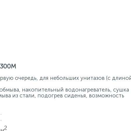
B300M
ервую очередь, для небольших унитазов (с длино
обмыва, накопительный водонагреватель, сушка
ыва из стали, подогрев сиденья, возможность
.
.
2
см