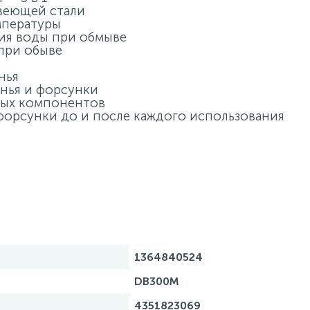
веющей стали
мпературы
ния воды при обмыве
при обыве
нья
нья и форсунки
ных компонентов
форсунки до и после каждого использования
1364840524
DB300M
4351823069