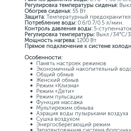
Регулировка температуры сиденья:
Выкл
Обогрев сиденья:
55 Вт.
Защита:
Температурный предохранител
Потребление воды:
0.6/0.7/0.5 л/мин.
Контроль давления воды:
5-ступенчатое
Регулировка температуры:
Выкл./34°C/3
Мощность нагрева:
1200 Вт
Прямое подключение к системе холод
Особенности
:
Память настроек режимов
Экономичный накопительный водо
Общий обмыв
Женский обмыв
Режим «Клизма»
Режим «Дети»
Режим пульсации
Функция массажа
Мультирежим обмыва
Аэрация воды пузырьками воздуха
Сушка воздухом
Энергосберегающий режим
Запатентованная система форсунки