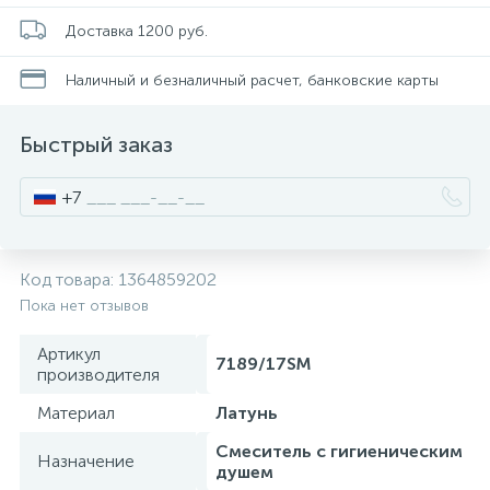
Стойки для туалета
34
Доставка 1200 руб.
Наличный и безналичный расчет, банковские карты
Чистящее средство
2
Быстрый заказ
Шторки и карнизы
+7
Ведро для мусора
4
Код товара:
1364859202
Поручень для ванной
Пока нет отзывов
Артикул
7189/17SM
Стул для душа
производителя
3
Материал
Латунь
Смеситель с гигиеническим
Назначение
душем