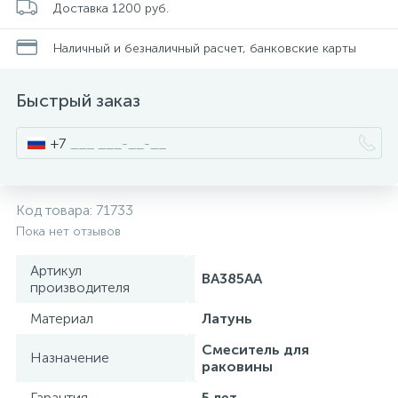
Доставка 1200 руб.
Стойки для туалета
34
Наличный и безналичный расчет, банковские карты
Чистящее средство
2
Быстрый заказ
Шторки и карнизы
+7
Ведро для мусора
4
Код товара:
71733
Пока нет отзывов
Поручень для ванной
Артикул
BA385AA
производителя
Стул для душа
3
Материал
Латунь
Смеситель для
Назначение
раковины
Гарантия
5 лет