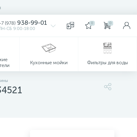
ы
938-99-01
+7 (978)
0
0
ПН-СБ 9:00-18:00
кие
Кухонные мойки
Фильтры для воды
тели
вины
34521