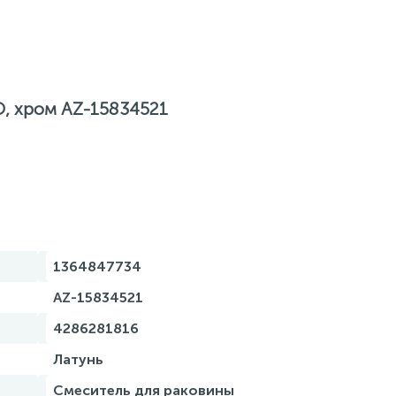
O, хром AZ-15834521
1364847734
AZ-15834521
4286281816
Латунь
Смеситель для раковины