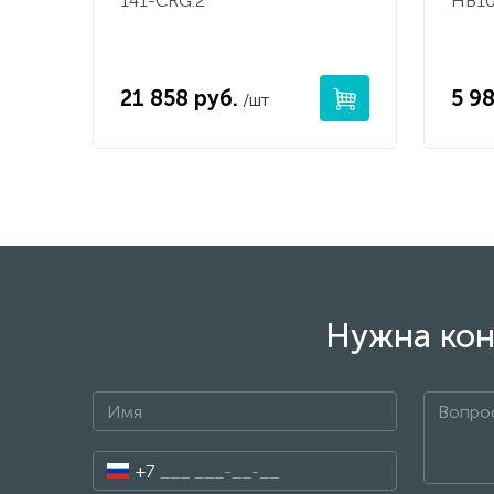
141-CRG.2
HB10
21 858 руб.
5 98
/шт
Нужна кон
+7