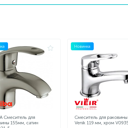
ка
Новинка
A Смеситель для
Cмеситель для раковины 
вины 155мм, сатин
Venik 119 мм, хром V093