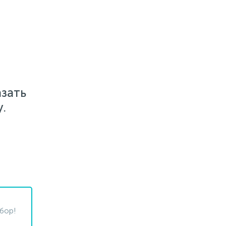
азать
.
бор!