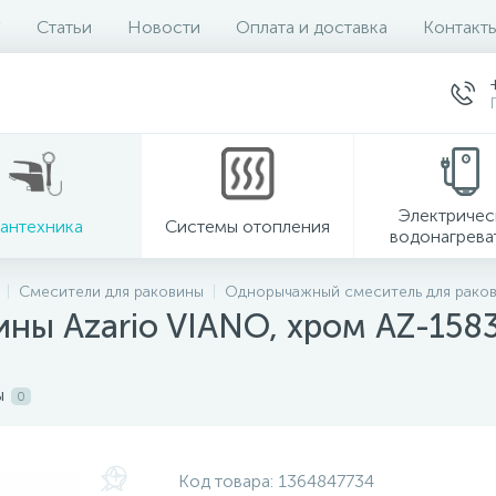
Статьи
Новости
Оплата и доставка
Контакт
Электричес
антехника
Системы отопления
водонагрева
Смесители для раковины
Однорычажный смеситель для рако
ины Azario VIANO, хром AZ-158
ы
0
Код товара:
1364847734