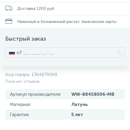
34
Доставка 1200 руб.
Стойки для туалета
Наличный и безналичный расчет, банковские карты
2
Чистящее средство
Быстрый заказ
Шторки и карнизы
+7
4
Ведро для мусора
Код товара:
1364879069
Пока нет отзывов
Поручень для ванной
Артикул производителя
WW-88458006-MB
3
Материал
Латунь
Стул для душа
Гарантия
5 лет