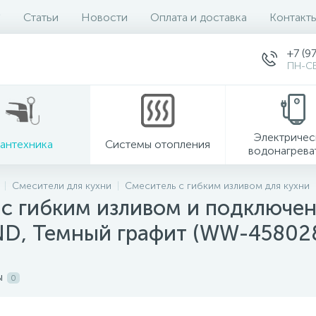
Статьи
Новости
Оплата и доставка
Контакт
+7 (9
ПН-СБ
Электричес
антехника
Системы отопления
водонагрева
Смесители для кухни
Смеситель с гибким изливом для кухни
 с гибким изливом и подключе
, Темный графит (WW-45802
ы
0