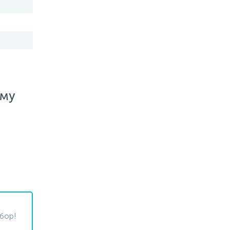
ему
бор!