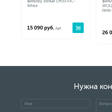
фильтру, белый LM3070C-
филь
White
WOGH
(WW-
15 090 руб.
/шт
26 
Нужна кон