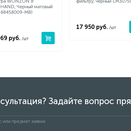
тра WONZON &
фильтру, черный LM307
AND, Черный матовый
88458009-MB)
17 950 руб.
/шт
069 руб.
/шт
сультация? Задайте вопрос пря