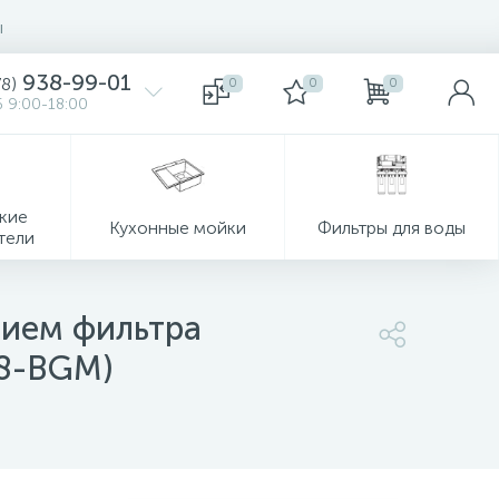
ы
938-99-01
78)
0
0
0
 9:00-18:00
кие
Кухонные мойки
Фильтры для воды
тели
нием фильтра
8-BGM)