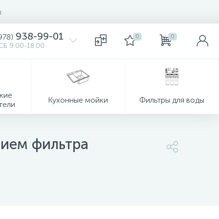
ы
938-99-01
978)
0
0
СБ 9:00-18:00
кие
Кухонные мойки
Фильтры для воды
тели
нием фильтра