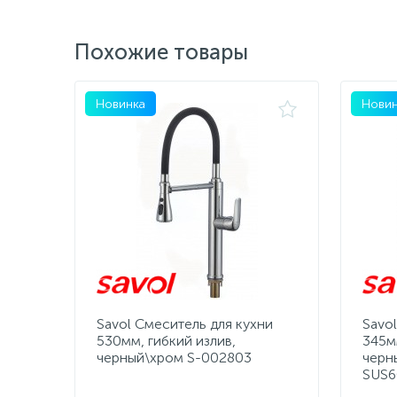
Похожие товары
Новинка
Новин
Savol Смеситель для кухни
Savo
530мм, гибкий излив,
345мм
черный\хром S-002803
черн
SUS6