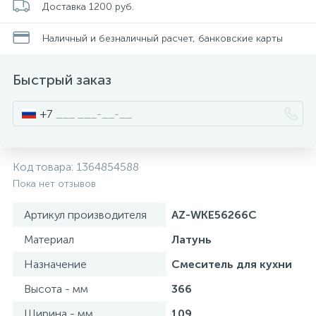
Доставка 1200 руб.
Стойки для туалета
34
Наличный и безналичный расчет, банковские карты
Чистящее средство
2
Быстрый заказ
Шторки и карнизы
+7
Ведро для мусора
4
Код товара:
1364854588
Пока нет отзывов
Поручень для ванной
Артикул производителя
AZ-WKE56266C
Стул для душа
Материал
Латунь
3
Назначение
Смеситель для кухни
Высота - мм
366
Ширина - мм
109