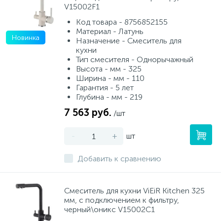
V15002F1
34
Стойки для туалета
Код товара - 8756852155
Материал - Латунь
Новинка
Назначение - Смеситель для
2
Чистящее средство
кухни
Тип смесителя - Однорычажный
Высота - мм - 325
Ширина - мм - 110
Шторки и карнизы
Гарантия - 5 лет
Глубина - мм - 219
4
7 563 руб.
/шт
Ведро для мусора
-
+
шт
Поручень для ванной
Добавить к сравнению
3
Стул для душа
Смеситель для кухни ViEiR Kitchen 325
мм, с подключением к фильтру,
черный\оникс V15002C1