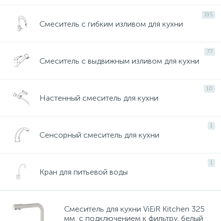
1179
252
47
59
2
6
1
1
1
Новости
Бассейны
Душевые поддоны
Душевые форсунки
Сенсорный смеситель
Смеситель для ванны скрытого монтажа
Пеналы
Накладные
Чаша генуя
Антивандальные душевые стойки
Кнопки смыва для инсталляции
Коврики для ванной
Внутрипольные конвектора
Электрический водонагреватель 65 л.
195
Смеситель с гибким изливом для кухни
285
132
138
136
54
18
1
Оплата и доставка
Экраны для ванны
Душевая дверь
Душевые шланги
Смеситель с термостатом
Напольный смеситель для ванны
Столешницы
С пьедесталом
Крышка-сиденье для унитаза
Крючки для ванной
Электрические конвекторы
Электрический водонагреватель 75 л.
77
Смеситель с выдвижным изливом для кухни
260
355
161
10
75
99
15
Контакты
Комплектующие для ванн
Душевые перегородки
Душевые штанги
Смеситель с донным клапаном
Тумбы, консоли, полки
Угловые
Мыльница
Электрический водонагреватель 80 л.
10
Настенный смеситель для кухни
239
30
32
86
37
49
12
Карнизы для ванны
Шторки на ванну
Кронштейн для верхнего душа
Смеситель с лейкой
Светильники
Над стиральной машиной
Полки в ванную комнату
Электрический водонагреватель 100 л.
1
Сенсорный смеситель для кухни
440
111
28
74
18
11
Комплектующие к душевым ограждениям
Шланговое подсоединение
Врезной смеситель
Комплектующие для мебели
Комплектующие для раковин
Полотенцедержатели
Электрический водонагреватель 120 л.
1
16
2
Кран для питьевой воды
Держатель для душевой лейки
Раковины-столешницы
Сиденья для ванной
Электрический водонагреватель 150 л.
248
Стакан
Смеситель для кухни ViEiR Kitchen 325
мм, с подключением к фильтру, белый