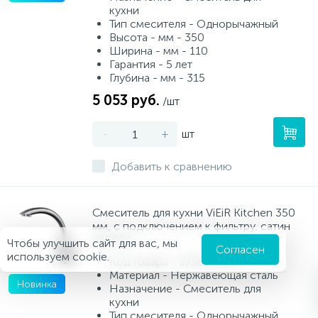
кухни
Тип смесителя - Однорычажный
Высота - мм - 350
Ширина - мм - 110
Гарантия - 5 лет
Глубина - мм - 315
5 053 руб.
/шт
-
+
шт
Добавить к сравнению
Смеситель для кухни ViEiR Kitchen 350
мм, с подключением к фильтру, сатин
V15024
Чтобы улучшить сайт для вас, мы
Согласен
используем cookie.
Код товара - 8756852155
Материал - Нержавеющая сталь
Новинка
Назначение - Смеситель для
кухни
Тип смесителя - Однорычажный