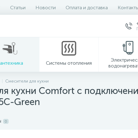
Статьи
Новости
Оплата и доставка
Контакт
Электричес
антехника
Системы отопления
водонагрева
Смесители для кухни
я кухни Comfort с подключени
5C-Green
ы
0