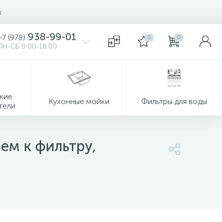
ы
938-99-01
+7 (978)
0
0
ПН-СБ 9:00-18:00
кие
Кухонные мойки
Фильтры для воды
тели
ем к фильтру,