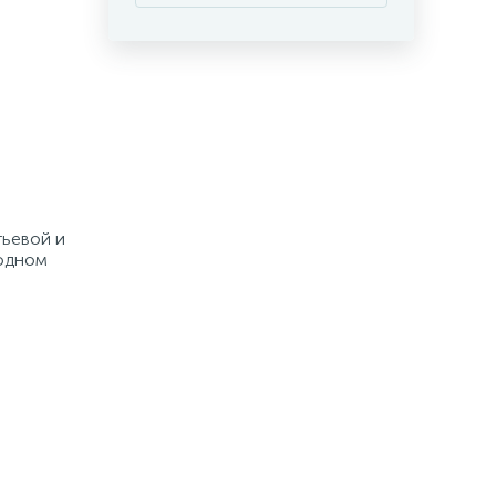
тьевой и
 одном