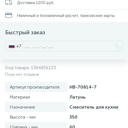
Доставка 1200 руб.
Стойки для туалета
34
Наличный и безналичный расчет, банковские карты
Чистящее средство
2
Быстрый заказ
Шторки и карнизы
+7
Ведро для мусора
4
Код товара:
1364856133
Пока нет отзывов
Поручень для ванной
Артикул производителя
HB-70814-7
Стул для душа
Материал
Латунь
3
Назначение
Смеситель для кухни
Высота - мм
350
Ширина - мм
60