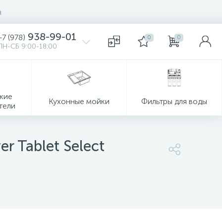
ы
938-99-01
+7 (978)
0
0
ПН-СБ 9:00-18:00
кие
Кухонные мойки
Фильтры для воды
тели
 Tablet Select