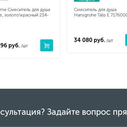
me Смеситель для душа
Смеситель для душа
e, золото\красный 214-
Hansgrohe Talis E 717600
R
34 080 руб.
/шт
296 руб.
/шт
сультация? Задайте вопрос пря