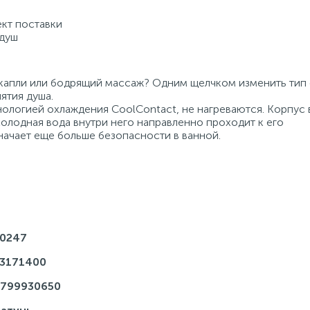
ект поставки
 душ
капли или бодрящий массаж? Одним щелчком изменить тип 
ятия душа.
ологией охлаждения CoolContact, не нагреваются. Корпус 
олодная вода внутри него направленно проходит к его
значает еще больше безопасности в ванной.
0247
3171400
799930650