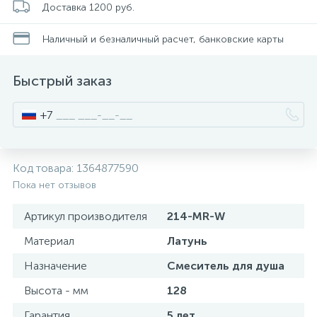
Доставка 1200 руб.
34
Стойки для туалета
Наличный и безналичный расчет, банковские карты
2
Чистящее средство
Быстрый заказ
+7
Шторки и карнизы
4
Ведро для мусора
Код товара:
1364877590
Пока нет отзывов
Поручень для ванной
Артикул производителя
214-MR-W
Материал
Латунь
3
Стул для душа
Назначение
Смеситель для душа
Высота - мм
128
Гарантия
5 лет