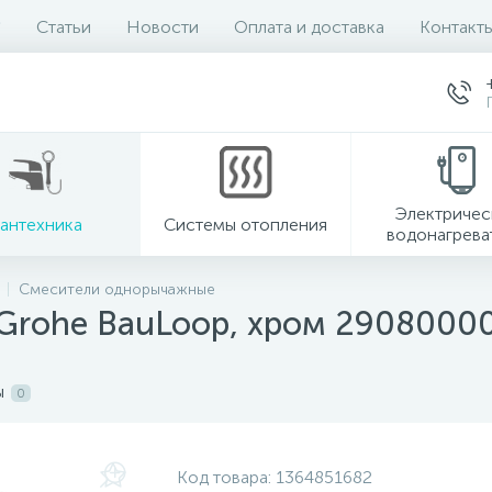
Статьи
Новости
Оплата и доставка
Контакт
Электричес
антехника
Системы отопления
водонагрева
Смесители однорычажные
 Grohe BauLoop, хром 2908000
ы
0
Код товара:
1364851682