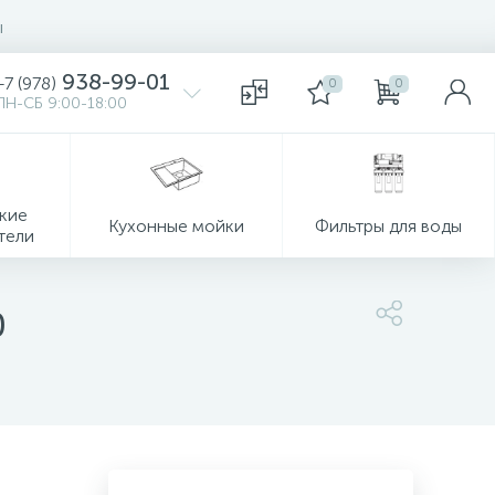
ы
938-99-01
+7 (978)
0
0
ПН-СБ 9:00-18:00
кие
Кухонные мойки
Фильтры для воды
тели
0