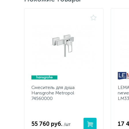
Смеситель для душа
LEMA
Hansgrohe Metropol
гиги
74560000
LM3
55 760 руб.
17 
/шт