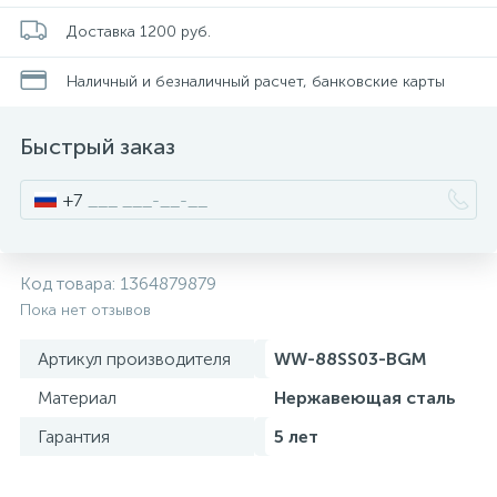
Смесители для питьевой воды
Стойки для туалета
34
3
Доставка 1200 руб.
Наличный и безналичный расчет, банковские карты
Смесители на борт ванны
Чистящее средство
117
2
Быстрый заказ
Смесители напольные для ванн и раковин
Шторки и карнизы
167
+7
Смесители сенсорные (бесконтактные)
Ведро для мусора
8
4
Код товара:
1364879879
Смесители двухвентильные
Поручень для ванной
Пока нет отзывов
53
Артикул производителя
WW-88SS03-BGM
Смесители однорычажные
Стул для душа
509
3
Материал
Нержавеющая сталь
Гарантия
5 лет
Комплектующие
9